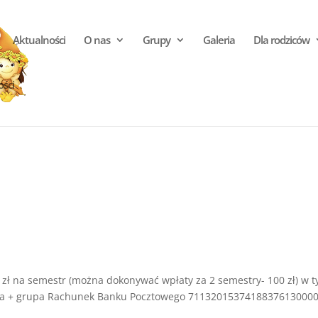
Aktualności
O nas
Grupy
Galeria
Dla rodziców
ości
 zł na semestr (można dokonywać wpłaty za 2 semestry- 100 zł) w t
ecka + grupa Rachunek Banku Pocztowego 7113201537418837613000